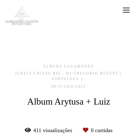
ALBUNS CASAMENTO
IGREJA CRISTO REI - DI GREGORIO BUFFET (
FORTALEZA )
08/JULHO/2024
Album Arytusa + Luiz
411
visualizações
0
curtidas