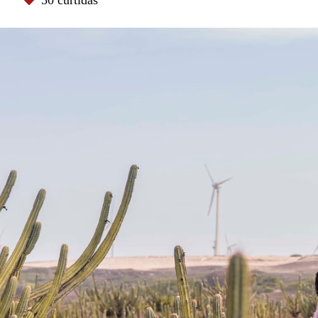
s
50
curtidas