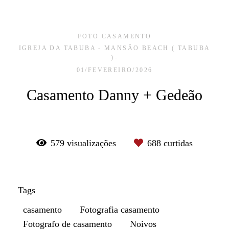
FOTO CASAMENTO
IGREJA DA TABUBA - MANSÃO BEACH ( TABUBA
)
01/FEVEREIRO/2026
Casamento Danny + Gedeão
579
visualizações
688
curtidas
Tags
casamento
Fotografia casamento
Fotografo de casamento
Noivos