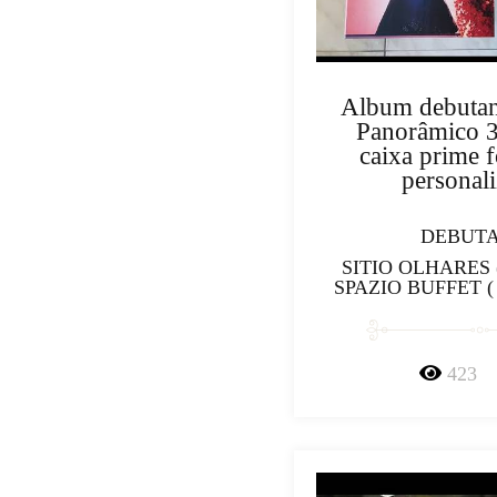
Album debutant
Panorâmico 
caixa prime f
personali
DEBUT
SITIO OLHARES (
SPAZIO BUFFET (
423