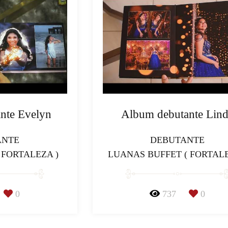
nte Evelyn
Album debutante Lin
ANTE
DEBUTANTE
 FORTALEZA )
LUANAS BUFFET ( FORTALE
0
737
0