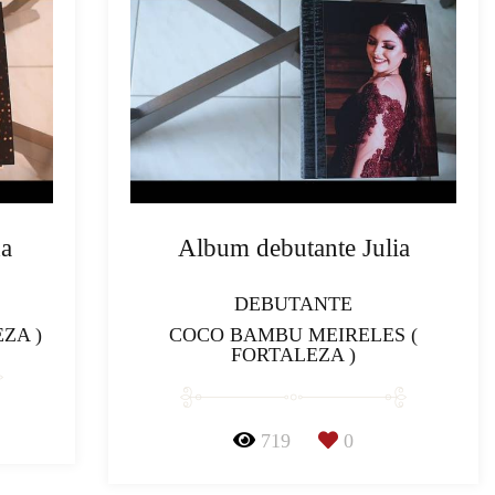
da
Album debutante Julia
DEBUTANTE
ZA )
COCO BAMBU MEIRELES (
FORTALEZA )
719
0