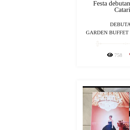
Festa debutan
Catar
DEBUT
GARDEN BUFFET 
758