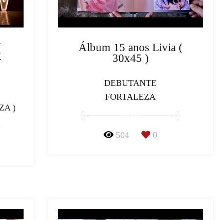
(
Álbum 15 anos Livia (
-
30x45 )
DEBUTANTE
FORTALEZA
ZA )
504
0