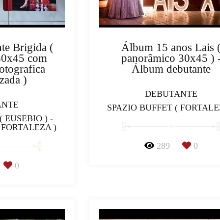
e Brigida (
Álbum 15 anos Lais 
30x45 com
panorâmico 30x45 ) 
otografica
Álbum debutante
zada )
DEBUTANTE
ANTE
SPAZIO BUFFET ( FORTALE
 EUSEBIO ) -
 FORTALEZA )
289
0
0