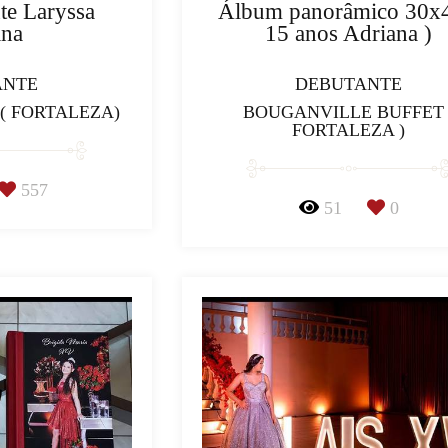
te Laryssa
Álbum panorâmico 30x4
ina
15 anos Adriana )
ANTE
DEBUTANTE
( FORTALEZA)
BOUGANVILLE BUFFET 
FORTALEZA )
557
51
0