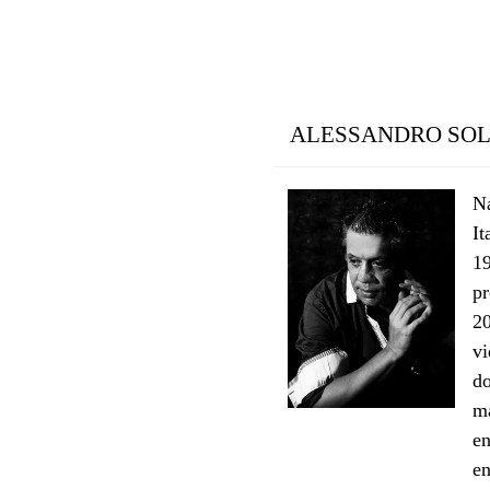
ALESSANDRO SO
N
It
1
pr
2
vi
d
ma
en
en