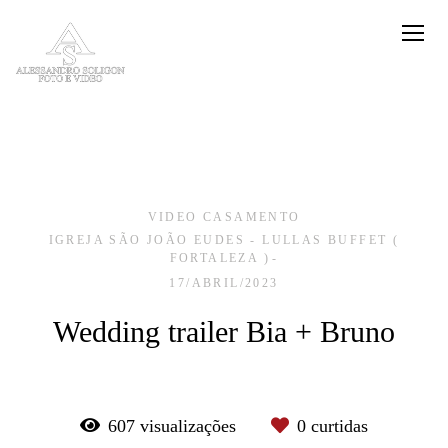
VIDEO CASAMENTO
IGREJA SÃO JOÃO EUDES - LULLAS BUFFET (
FORTALEZA )
17/ABRIL/2023
Wedding trailer Bia + Bruno
607
visualizações
0
curtidas