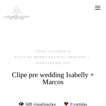
VIDEO CASAMENTO
PRAIA DO MORRO BRANCO ( BEBERIBE )
19/FEVEREIRO/2025
Clipe pre wedding Isabelly +
Marcos
608
visualizações
0
curtidas