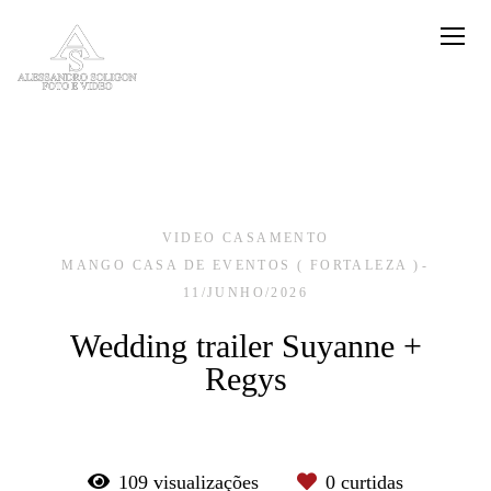
VIDEO CASAMENTO
MANGO CASA DE EVENTOS ( FORTALEZA )
11/JUNHO/2026
Wedding trailer Suyanne +
Regys
109
visualizações
0
curtidas