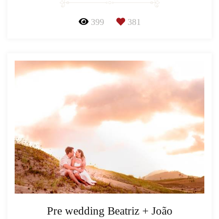
399
381
Pre wedding Beatriz + João