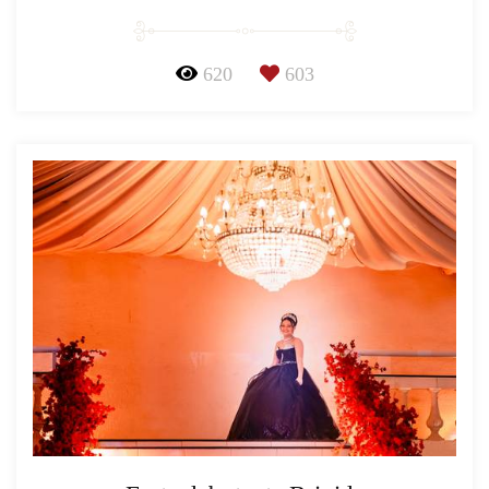
620
603